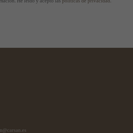
rmación. He leído y acepto las
políticas de privacidad.
an@carsan.es