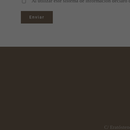
Al utilizar este sistema de información declaro
C/ Eratósten