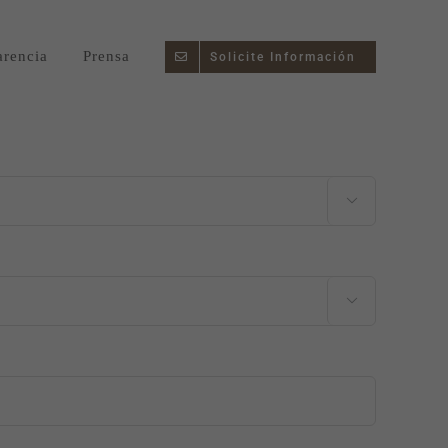
arencia
Prensa
Solicite Información

