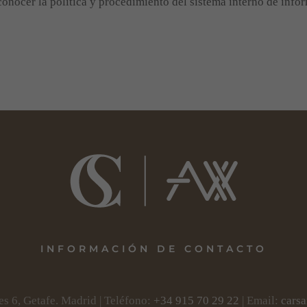
 conocer la política y procedimiento del sistema interno de info
Necesarias
Las cookies
son pequeños
archivos de
texto que su
navegador
coloca en su
dispositivo
para
almacenar
cierta
información.
Nosotros sólo
utilizamos
cookies
INFORMACIÓN DE CONTACTO
necesarias
para que el
Sitio Web
es 6, Getafe. Madrid | Teléfono:
+34 915 70 29 22
| Email:
cars
funcione y no